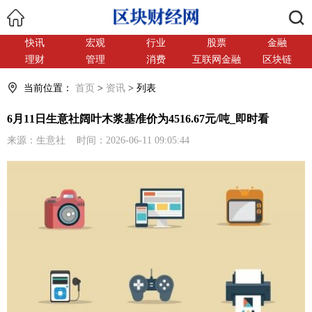
搜索
快讯
宏观
行业
股票
金融
理财
管理
消费
互联网金融
区块链
当前位置：
首页
>
资讯
> 列表
6月11日生意社阔叶木浆基准价为4516.67元/吨_即时看
来源：生意社 时间：2026-06-11 09:05:44